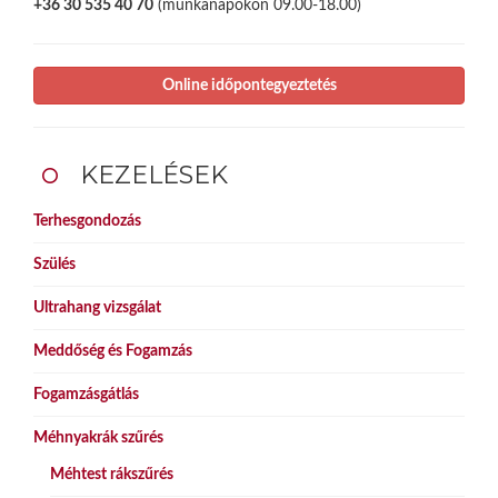
+36 30 535 40 70
(munkanapokon 09.00-18.00)
Online időpontegyeztetés
KEZELÉSEK
Terhesgondozás
Szülés
Ultrahang vizsgálat
Meddőség és Fogamzás
Fogamzásgátlás
Méhnyakrák szűrés
Méhtest rákszűrés