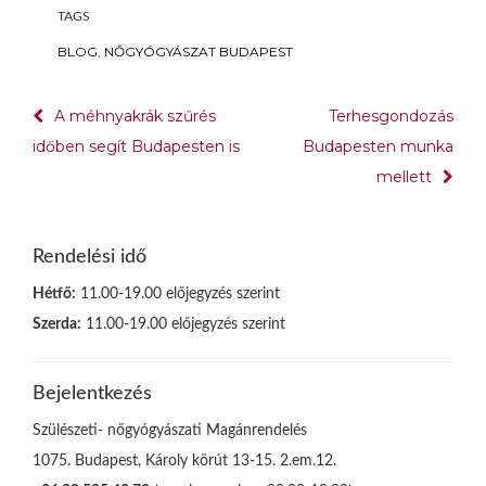
TAGS
BLOG
,
NŐGYÓGYÁSZAT BUDAPEST
Bejegyzés
A méhnyakrák szűrés
Terhesgondozás
navigáció
időben segít Budapesten is
Budapesten munka
mellett
Rendelési idő
Hétfő:
11.00-19.00 előjegyzés szerint
Szerda:
11.00-19.00 előjegyzés szerint
Bejelentkezés
Szülészeti- nőgyógyászati Magánrendelés
1075. Budapest, Károly körút 13-15. 2.em.12.