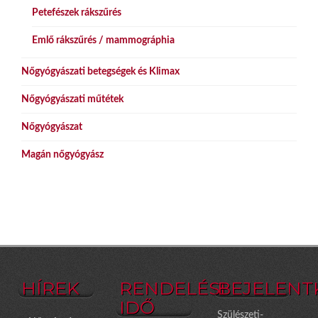
Petefészek rákszűrés
Emlő rákszűrés / mammográphia
Nőgyógyászati betegségek és Klimax
Nőgyógyászati műtétek
Nőgyógyászat
Magán nőgyógyász
HÍREK
RENDELÉSI
BEJELENT
IDŐ
Szülészeti-