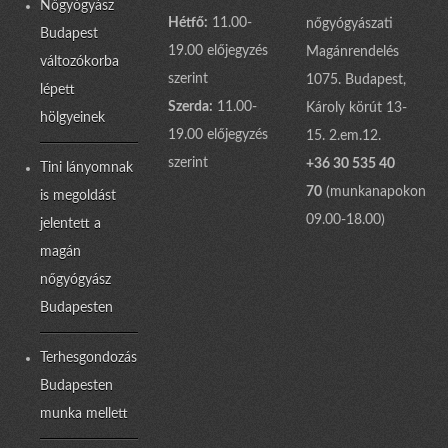
Nőgyógyász
Hétfő:
11.00-
nőgyógyászati
Budapest
19.00 előjegyzés
Magánrendelés
változókorba
szerint
1075. Budapest,
lépett
Szerda:
11.00-
Károly körút 13-
hölgyeinek
19.00 előjegyzés
15. 2.em.12.
szerint
+36 30 535 40
Tini lányomnak
70
(munkanapokon
is megoldást
09.00-18.00)
jelentett a
magán
nőgyógyász
Budapesten
Terhesgondozás
Budapesten
munka mellett