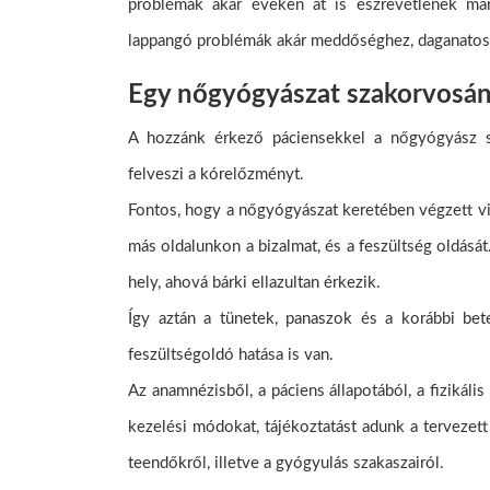
problémák akár éveken át is észrevétlenek ma
lappangó problémák akár meddőséghez, daganatos
Egy nőgyógyászat szakorvosáná
A hozzánk érkező páciensekkel a nőgyógyász s
felveszi a kórelőzményt.
Fontos, hogy a nőgyógyászat keretében végzett vi
más oldalunkon a bizalmat, és a feszültség oldását
hely, ahová bárki ellazultan érkezik.
Így aztán a tünetek, panaszok és a korábbi bet
feszültségoldó hatása is van.
Az anamnézisből, a páciens állapotából, a fizikál
kezelési módokat, tájékoztatást adunk a tervezet
teendőkről, illetve a gyógyulás szakaszairól.