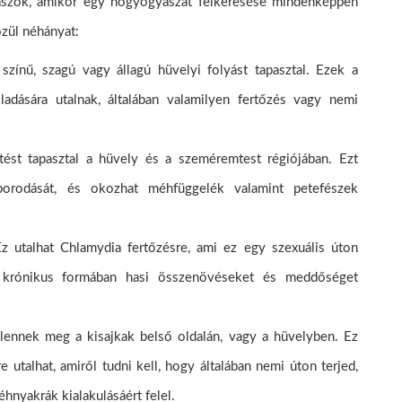
naszok, amikor egy nőgyógyászat felkeresése mindenképpen
özül néhányat:
zínű, szagú vagy állagú hüvelyi folyást tapasztal. Ezek a
adására utalnak, általában valamilyen fertőzés vagy nemi
tést tapasztal a hüvely és a szeméremtest régiójában. Ezt
porodását, és okozhat méhfüggelék valamint petefészek
Ez utalhat Chlamydia fertőzésre, ami ez egy szexuális úton
t krónikus formában hasi összenövéseket és meddőséget
lennek meg a kisajkak belső oldalán, vagy a hüvelyben. Ez
utalhat, amiről tudni kell, hogy általában nemi úton terjed,
hnyakrák kialakulásáért felel.