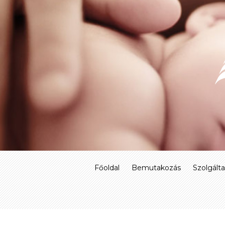
Skip
to
content
Főoldal
Bemutakozás
Szolgált