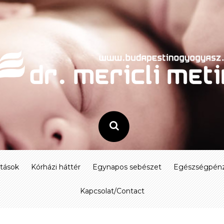
atások
Kórházi háttér
Egynapos sebészet
Egészségpénz
Kapcsolat/Contact