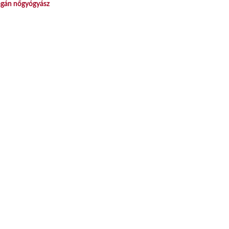
gán nőgyógyász