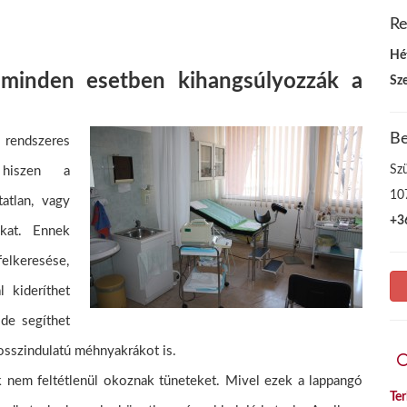
Re
Hé
 minden esetben kihangsúlyozzák a
Sz
Be
rendszeres
Sz
, hiszen a
10
tatlan, vagy
+3
kat. Ennek
elkeresése,
l kideríthet
de segíthet
rosszindulatú méhnyakrákot is.
k nem feltétlenül okoznak tüneteket. Mivel ezek a lappangó
Te