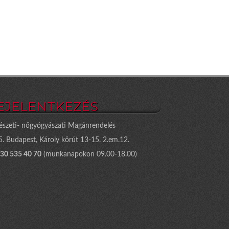
EJELENTKEZÉS
észeti- nőgyógyászati Magánrendelés
. Budapest, Károly körút 13-15. 2.em.12.
 30 535 40 70
(munkanapokon 09.00-18.00)