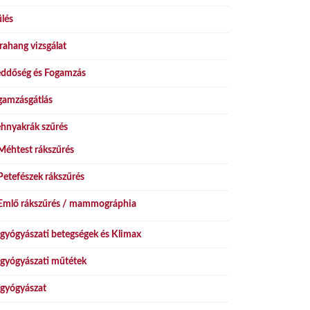
lés
rahang vizsgálat
ddőség és Fogamzás
gamzásgátlás
hnyakrák szűrés
Méhtest rákszűrés
Petefészek rákszűrés
Emlő rákszűrés / mammográphia
gyógyászati betegségek és Klimax
gyógyászati műtétek
gyógyászat