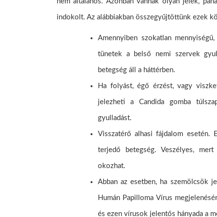
nem általános. Azonban vannak olyan jelek, pa
indokolt. Az alábbiakban összegyűjtöttünk ezek k
Amennyiben szokatlan mennyiségű, s
tünetek a belső nemi szervek gyull
betegség áll a háttérben.
Ha folyást, égő érzést, vagy viszke
jelezheti a Candida gomba túlsza
gyulladást.
Visszatérő alhasi fájdalom esetén. 
terjedő betegség. Veszélyes, mer
okozhat.
Abban az esetben, ha szemölcsök je
Humán Papilloma Vírus megjelenésére 
és ezen vírusok jelentős hányada a mé