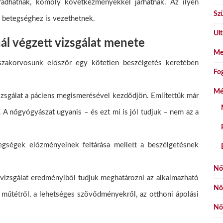
radhatnak, komoly következményekkel járhatnak. Az ilyen
Szü
 betegséghez is vezethetnek.
Ult
l végzett vizsgálat menete
Me
zakorvosunk először egy kötetlen beszélgetés keretében
Fo
Mé
zsgálat a páciens megismerésével kezdődjön. Említettük már
. A nőgyógyászat ugyanis – és ezt mi is jól tudjuk – nem az a
egségek előzményeinek feltárása mellett a beszélgetésnek
Nő
is vizsgálat eredményiből tudjuk meghatározni az alkalmazható
Nő
t műtétről, a lehetséges szövődményekről, az otthoni ápolási
Nő