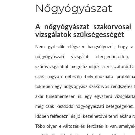
Nőgyógyászat
A nőgyógyászat szakorvosai
vizsgálatok szükségességét
Nem győzzük elégszer hangsúlyozni, hogy a 
nőgyógyászati vizsgálat elengedhetetlen
szűrővizsgálattal megelőzhetjük a visszafordítha
csak nagyon nehezen helyrehozható problémá
tükrében egy nőgyógyász szakorvos rendszeres f
akár tünetmentesen is, egy egyszerű vizsgálatta
még csak kezdődő nőgyógyászati betegségeket, 
időben felfedezni és jól kezelhetővé tenni akár a 
Több olyan elváltozás és fertőzés is van, amelye