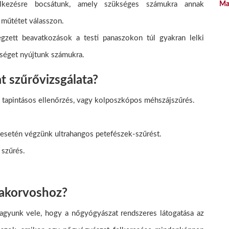
elkezésre bocsátunk, amely szükséges számukra annak
Ma
 műtétet válasszon.
égzett beavatkozások a testi panaszokon túl gyakran lelki
tséget nyújtunk számukra.
t szűrővizsgálata?
t tapintásos ellenőrzés, vagy kolposzkópos méhszájszűrés.
 esetén végzünk ultrahangos petefészek-szűrést.
szűrés.
zakorvoshoz?
vagyunk vele, hogy a nőgyógyászat rendszeres látogatása az