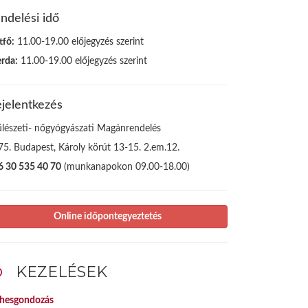
ndelési idő
tfő:
11.00-19.00 előjegyzés szerint
erda:
11.00-19.00 előjegyzés szerint
jelentkezés
ülészeti- nőgyógyászati Magánrendelés
75. Budapest, Károly körút 13-15. 2.em.12.
6 30 535 40 70
(munkanapokon 09.00-18.00)
Online időpontegyeztetés
KEZELÉSEK
rhesgondozás