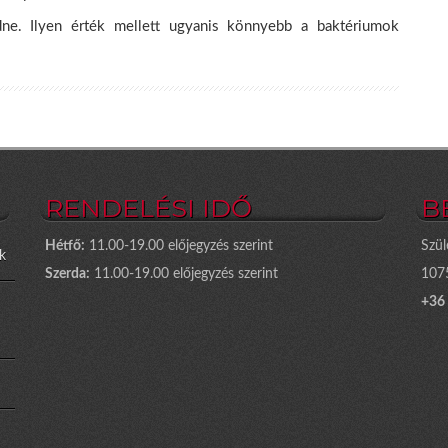
ne. Ilyen érték mellett ugyanis könnyebb a baktériumok
RENDELÉSI IDŐ
B
Hétfő:
11.00-19.00 előjegyzés szerint
Szül
k
Szerda:
11.00-19.00 előjegyzés szerint
1075
+36