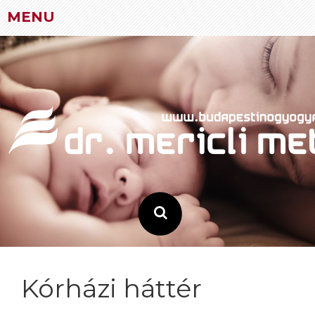
MENU
Skip
to
content
Kórházi háttér