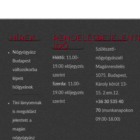
HÍREK
RENDELÉSI
BEJELENT
IDŐ
Szülészeti-
Nőgyógyász
Hétfő:
11.00-
nőgyógyászati
Budapest
19.00 előjegyzés
Magánrendelés
változókorba
szerint
1075. Budapest,
lépett
Szerda:
11.00-
Károly körút 13-
hölgyeinek
19.00 előjegyzés
15. 2.em.12.
szerint
+36 30 535 40
Tini lányomnak
70
(munkanapokon
is megoldást
09.00-18.00)
jelentett a
magán
nőgyógyász