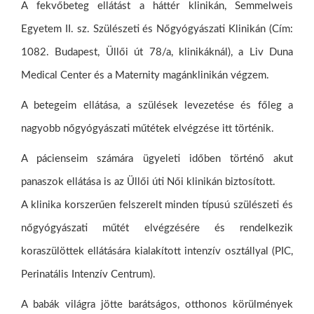
A fekvőbeteg ellátást a háttér klinikán, Semmelweis
Egyetem II. sz. Szülészeti és Nőgyógyászati Klinikán (Cím:
1082. Budapest, Üllői út 78/a, klinikáknál), a Liv Duna
Medical Center és a Maternity magánklinikán végzem.
A betegeim ellátása, a szülések levezetése és főleg a
nagyobb nőgyógyászati műtétek elvégzése itt történik.
A pácienseim számára ügyeleti időben történő akut
panaszok ellátása is az Üllői úti Női klinikán biztosított.
A klinika korszerűen felszerelt minden típusú szülészeti és
nőgyógyászati műtét elvégzésére és rendelkezik
koraszülöttek ellátására kialakított intenzív osztállyal (PIC,
Perinatális Intenzív Centrum).
A babák világra jötte barátságos, otthonos körülmények