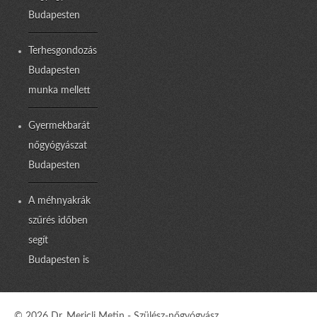
Budapesten
Terhesgondozás
Budapesten
munka mellett
Gyermekbarát
nőgyógyászat
Budapesten
A méhnyakrák
szűrés időben
segít
Budapesten is
© 2026 Dr. Mericli Metin - Szülész-nőgyógyász