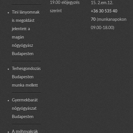
19.00 előjegyzés
15. 2.em.12.
szerint
+36 30 535 40
Tini lányomnak
70
(munkanapokon
is megoldást
09.00-18.00)
jelentett a
magán
nőgyógyász
Budapesten
Terhesgondozás
Budapesten
munka mellett
Gyermekbarát
nőgyógyászat
Budapesten
A méhnyakrák