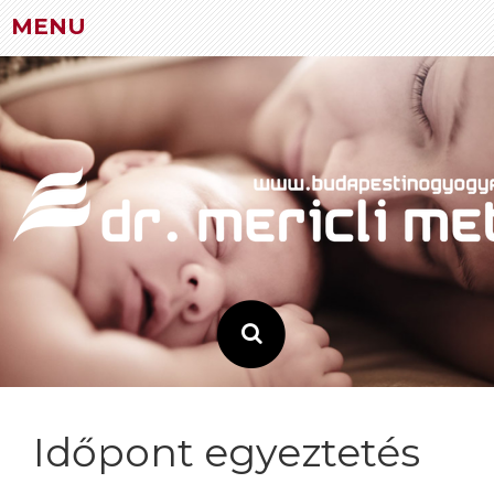
MENU
Skip
to
content
Időpont egyeztetés