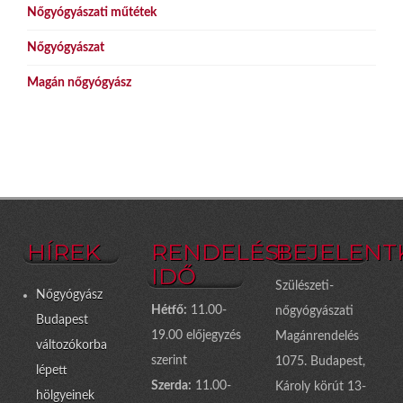
Nőgyógyászati műtétek
Nőgyógyászat
Magán nőgyógyász
HÍREK
RENDELÉSI
BEJELENT
IDŐ
Szülészeti-
Nőgyógyász
Hétfő:
11.00-
nőgyógyászati
Budapest
19.00 előjegyzés
Magánrendelés
változókorba
szerint
1075. Budapest,
lépett
Szerda:
11.00-
Károly körút 13-
hölgyeinek