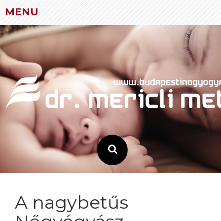
MENU
Skip
to
content
A nagybetűs