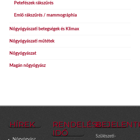
Petefészek rákszűrés
Emlő rákszűrés / mammográphia
Nőgyógyászati betegségek és Klimax
Nőgyógyászati műtétek
Nőgyógyászat
Magán nőgyógyász
HÍREK
RENDELÉSI
BEJELENT
IDŐ
Szülészeti-
Nőgyógyász