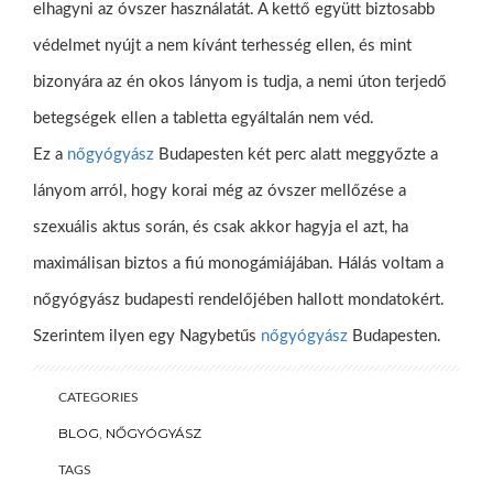
elhagyni az óvszer használatát. A kettő együtt biztosabb
védelmet nyújt a nem kívánt terhesség ellen, és mint
bizonyára az én okos lányom is tudja, a nemi úton terjedő
betegségek ellen a tabletta egyáltalán nem véd.
Ez a
nőgyógyász
Budapesten két perc alatt meggyőzte a
lányom arról, hogy korai még az óvszer mellőzése a
szexuális aktus során, és csak akkor hagyja el azt, ha
maximálisan biztos a fiú monogámiájában. Hálás voltam a
nőgyógyász budapesti rendelőjében hallott mondatokért.
Szerintem ilyen egy Nagybetűs
nőgyógyász
Budapesten.
CATEGORIES
BLOG
,
NŐGYÓGYÁSZ
TAGS