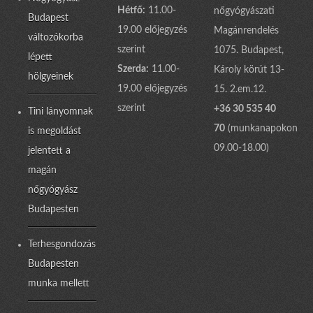
Hétfő:
11.00-
nőgyógyászati
Budapest
19.00 előjegyzés
Magánrendelés
változókorba
szerint
1075. Budapest,
lépett
Szerda:
11.00-
Károly körút 13-
hölgyeinek
19.00 előjegyzés
15. 2.em.12.
szerint
+36 30 535 40
Tini lányomnak
70
(munkanapokon
is megoldást
09.00-18.00)
jelentett a
magán
nőgyógyász
Budapesten
Terhesgondozás
Budapesten
munka mellett