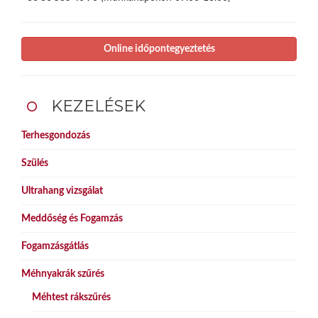
Online időpontegyeztetés
KEZELÉSEK
Terhesgondozás
Szülés
Ultrahang vizsgálat
Meddőség és Fogamzás
Fogamzásgátlás
Méhnyakrák szűrés
Méhtest rákszűrés