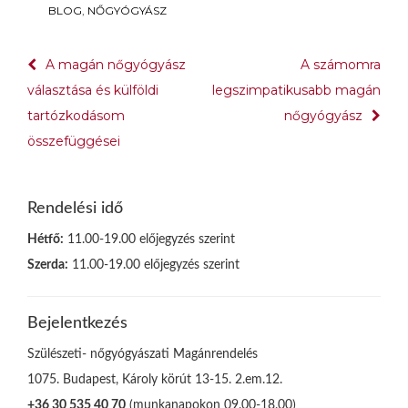
BLOG
,
NŐGYÓGYÁSZ
Bejegyzés
A magán nőgyógyász
A számomra
navigáció
választása és külföldi
legszimpatikusabb magán
tartózkodásom
nőgyógyász
összefüggései
Rendelési idő
Hétfő:
11.00-19.00 előjegyzés szerint
Szerda:
11.00-19.00 előjegyzés szerint
Bejelentkezés
Szülészeti- nőgyógyászati Magánrendelés
1075. Budapest, Károly körút 13-15. 2.em.12.
+36 30 535 40 70
(munkanapokon 09.00-18.00)