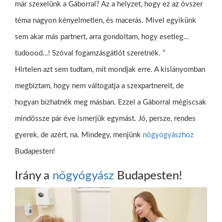
már szexelünk a Gáborral? Az a helyzet, hogy ez az óvszer
téma nagyon kényelmetlen, és macerás. Mivel egyikünk
sem akar más partnert, arra gondoltam, hogy esetleg…
tudoood…! Szóval fogamzásgátlót szeretnék. ”
Hirtelen azt sem tudtam, mit mondjak erre. A kislányomban
megbíztam, hogy nem váltogatja a szexpartnereit, de
hogyan bízhatnék meg másban. Ezzel a Gáborral mégiscsak
mindössze pár éve ismerjük egymást. Jó, persze, rendes
gyerek, de azért, na. Mindegy, menjünk
nőgyógyászhoz
Budapesten!
Irány a
nőgyógyász
Budapesten!