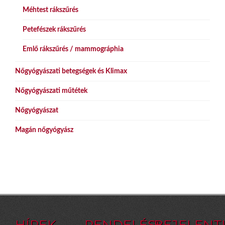
Méhtest rákszűrés
Petefészek rákszűrés
Emlő rákszűrés / mammográphia
Nőgyógyászati betegségek és Klimax
Nőgyógyászati műtétek
Nőgyógyászat
Magán nőgyógyász
HÍREK
RENDELÉSI
BEJELENT