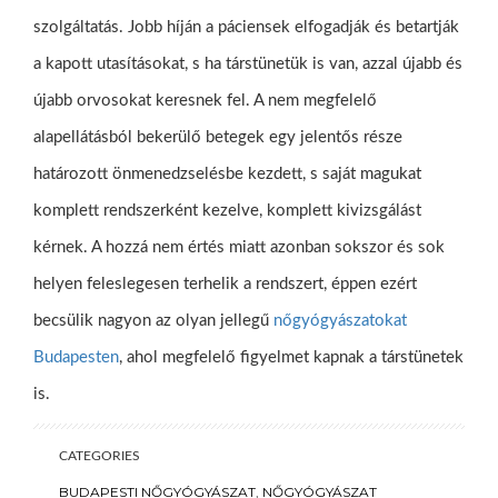
szolgáltatás. Jobb híján a páciensek elfogadják és betartják
a kapott utasításokat, s ha társtünetük is van, azzal újabb és
újabb orvosokat keresnek fel. A nem megfelelő
alapellátásból bekerülő betegek egy jelentős része
határozott önmenedzselésbe kezdett, s saját magukat
komplett rendszerként kezelve, komplett kivizsgálást
kérnek. A hozzá nem értés miatt azonban sokszor és sok
helyen feleslegesen terhelik a rendszert, éppen ezért
becsülik nagyon az olyan jellegű
nőgyógyászatokat
Budapesten
, ahol megfelelő figyelmet kapnak a társtünetek
is.
CATEGORIES
BUDAPESTI NŐGYÓGYÁSZAT
,
NŐGYÓGYÁSZAT