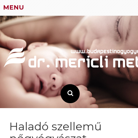
MENU
Skip
to
content
Haladó szellemű