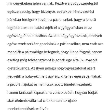
mindegyikében jelen vannak. Kezdve a gyógyszereléstől
egészen addig, hogy bizonyos esetekben életvezetési
irányban terelgetik tovább a pácienseket, hogy a lehető
legtökéletesebb hatást érjék el a gyógyulásban és az
egészség fenntartásában. Azok a nőgyógyászatok, amelyek
egész rendszerként gondolnak a pácienseikre, nem csak azt
mondják a pajzsmirigy betegnek, hogy illene fogyni, hanem
esetleg még telefonszámot is adnak egy általuk javasolt
dietetikushoz. Az ilyen jellegű nőgyógyászatokat azért
kedvelik a hölgyek, mert úgy érzik, teljes egészében látják
a problémájukat és nem csak adott tünetet kezelnek,
hanem tanácsot kapnak arra vonatkozóan, hogyan tudják
akár életmódváltással csökkenteni az újabb
megbetegedések esélyét.