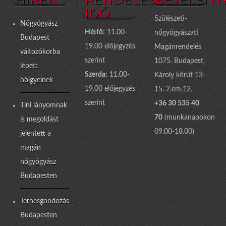
IDŐ
Szülészeti-
Nőgyógyász
Hétfő:
11.00-
nőgyógyászati
Budapest
19.00 előjegyzés
Magánrendelés
változókorba
szerint
1075. Budapest,
lépett
Szerda:
11.00-
Károly körút 13-
hölgyeinek
19.00 előjegyzés
15. 2.em.12.
szerint
+36 30 535 40
Tini lányomnak
70
(munkanapokon
is megoldást
09.00-18.00)
jelentett a
magán
nőgyógyász
Budapesten
Terhesgondozás
Budapesten