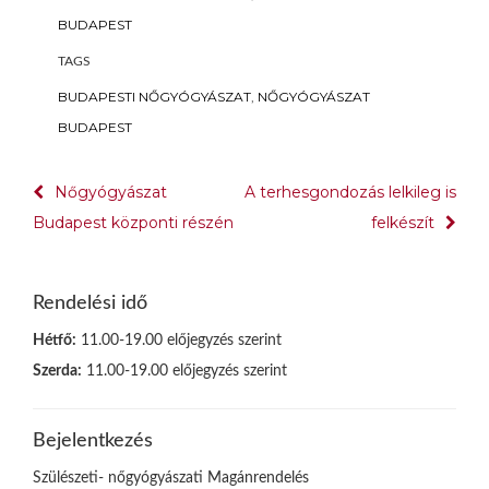
BUDAPEST
TAGS
BUDAPESTI NŐGYÓGYÁSZAT
,
NŐGYÓGYÁSZAT
BUDAPEST
Bejegyzés
Nőgyógyászat
A terhesgondozás lelkileg is
navigáció
Budapest központi részén
felkészít
Rendelési idő
Hétfő:
11.00-19.00 előjegyzés szerint
Szerda:
11.00-19.00 előjegyzés szerint
Bejelentkezés
Szülészeti- nőgyógyászati Magánrendelés