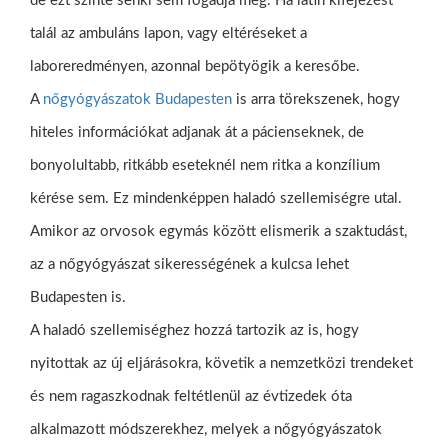
de ezt szinte senki sem fogadja meg. Ha latin kifejezést
talál az ambuláns lapon, vagy eltéréseket a
laboreredményen, azonnal bepötyögik a keresőbe.
A
nőgyógyászatok Budapesten
is arra törekszenek, hogy
hiteles információkat adjanak át a pácienseknek, de
bonyolultabb, ritkább eseteknél nem ritka a konzílium
kérése sem. Ez mindenképpen haladó szellemiségre utal.
Amikor az orvosok egymás között elismerik a szaktudást,
az a nőgyógyászat sikerességének a kulcsa lehet
Budapesten is.
A haladó szellemiséghez hozzá tartozik az is, hogy
nyitottak az új eljárásokra, követik a nemzetközi trendeket
és nem ragaszkodnak feltétlenül az évtizedek óta
alkalmazott módszerekhez, melyek a nőgyógyászatok