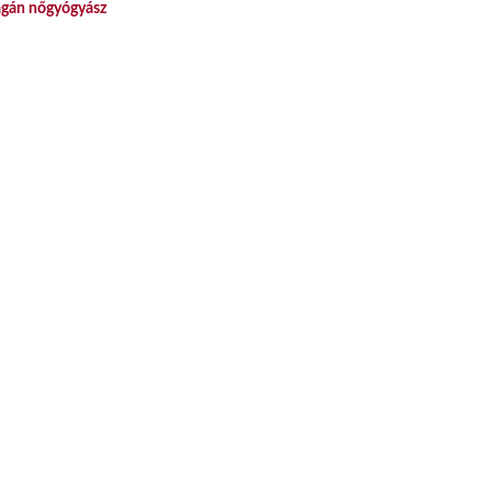
gán nőgyógyász