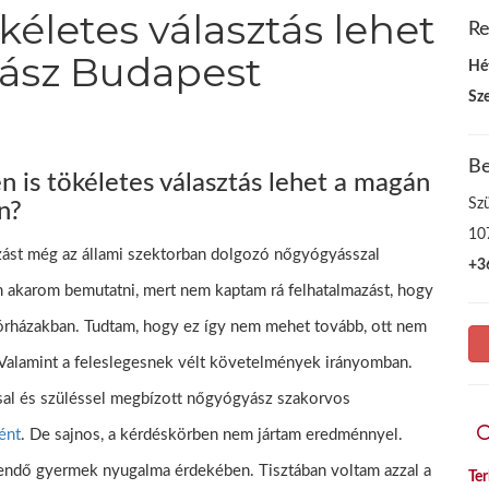
kéletes választás lehet
Re
ász Budapest
Hé
Sz
Be
én is tökéletes választás lehet a magán
Sz
n?
10
ást még az állami szektorban dolgozó nőgyógyásszal
+3
m akarom bemutatni, mert nem kaptam rá felhatalmazást, hogy
kórházakban. Tudtam, hogy ez így nem mehet tovább, ott nem
j. Valamint a feleslegesnek vélt követelmények irányomban.
sal és szüléssel megbízott nőgyógyász szakorvos
ént
. De sajnos, a kérdéskörben nem jártam eredménnyel.
tendő gyermek nyugalma érdekében. Tisztában voltam azzal a
Te