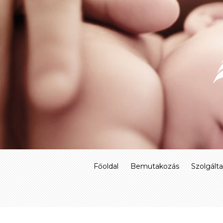
Skip
to
content
Főoldal
Bemutakozás
Szolgált