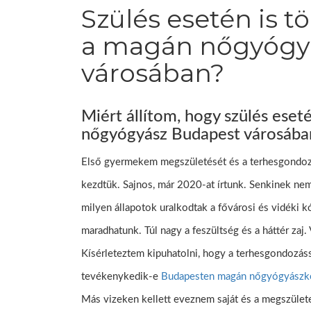
Szülés esetén is tö
a magán nőgyógy
városában?
Miért állítom, hogy szülés eset
nőgyógyász Budapest városába
Első gyermekem megszületését és a terhesgondoz
kezdtük. Sajnos, már 2020-at írtunk. Senkinek ne
milyen állapotok uralkodtak a fővárosi és vidéki 
maradhatunk. Túl nagy a feszültség és a háttér za
Kísérleteztem kipuhatolni, hogy a terhesgondozás
tevékenykedik-e
Budapesten magán nőgyógyászk
Más vizeken kellett eveznem saját és a megszüle