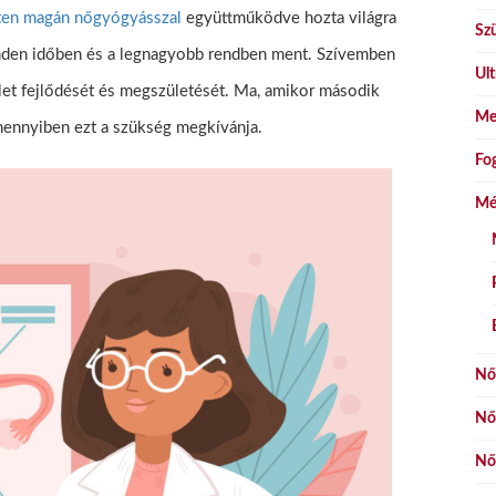
en magán nőgyógyásszal
együttműködve hozta világra
Szü
inden időben és a legnagyobb rendben ment. Szívemben
Ult
let fejlődését és megszületését. Ma, amikor második
Me
mennyiben ezt a szükség megkívánja.
Fo
Mé
Nő
Nő
Nő