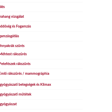
lés
rahang vizsgálat
ddőség és Fogamzás
gamzásgátlás
hnyakrák szűrés
Méhtest rákszűrés
Petefészek rákszűrés
Emlő rákszűrés / mammográphia
gyógyászati betegségek és Klimax
gyógyászati műtétek
gyógyászat