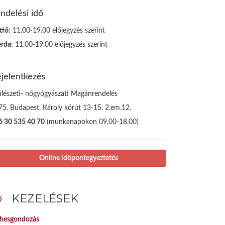
ndelési idő
tfő:
11.00-19.00 előjegyzés szerint
erda:
11.00-19.00 előjegyzés szerint
jelentkezés
ülészeti- nőgyógyászati Magánrendelés
75. Budapest, Károly körút 13-15. 2.em.12.
6 30 535 40 70
(munkanapokon 09.00-18.00)
Online időpontegyeztetés
KEZELÉSEK
rhesgondozás