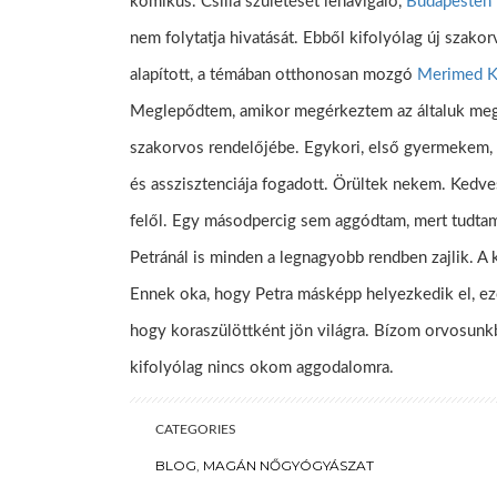
komikus. Csilla születését lenavigáló,
Budapesten
nem folytatja hivatását. Ebből kifolyólag új szako
alapított, a témában otthonosan mozgó
Merimed K
Meglepődtem, amikor megérkeztem az általuk meg
szakorvos rendelőjébe. Egykori, első gyermekem,
és asszisztenciája fogadott. Örültek nekem. Kedve
felől. Egy másodpercig sem aggódtam, mert tudtam
Petránál is minden a legnagyobb rendben zajlik. 
Ennek oka, hogy Petra másképp helyezkedik el, ez
hogy koraszülöttként jön világra. Bízom orvosunk
kifolyólag nincs okom aggodalomra.
CATEGORIES
BLOG
,
MAGÁN NŐGYÓGYÁSZAT