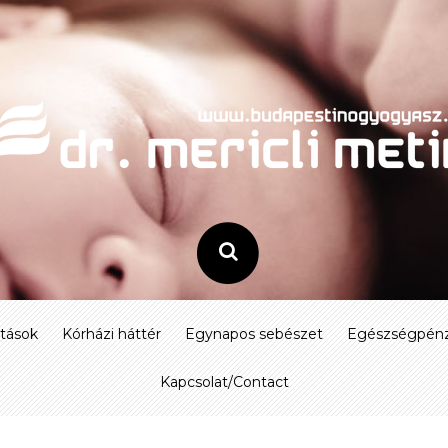
atások
Kórházi háttér
Egynapos sebészet
Egészségpénz
Kapcsolat/Contact