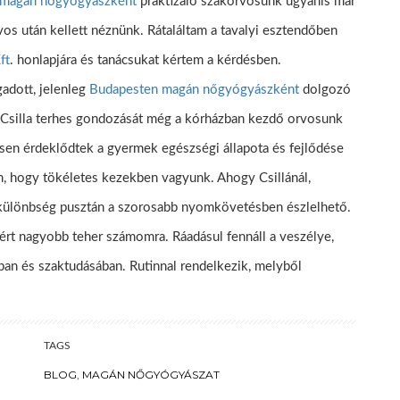
 magán nőgyógyászként
praktizáló szakorvosunk ugyanis már
rvos után kellett néznünk. Rátaláltam a tavalyi esztendőben
ft
. honlapjára és tanácsukat kértem a kérdésben.
adott, jelenleg
Budapesten magán nőgyógyászként
dolgozó
 Csilla terhes gondozását még a kórházban kezdő orvosunk
sen érdeklődtek a gyermek egészségi állapota és fejlődése
, hogy tökéletes kezekben vagyunk. Ahogy Csillánál,
A különbség pusztán a szorosabb nyomkövetésben észlelhető.
ért nagyobb teher számomra. Ráadásul fennáll a veszélye,
ban és szaktudásában. Rutinnal rendelkezik, melyből
TAGS
BLOG
,
MAGÁN NŐGYÓGYÁSZAT