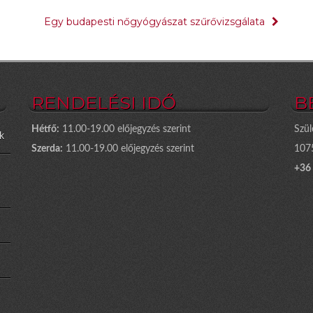
Egy budapesti nőgyógyászat szűrővizsgálata
RENDELÉSI IDŐ
B
Hétfő:
11.00-19.00 előjegyzés szerint
Szül
k
Szerda:
11.00-19.00 előjegyzés szerint
1075
+36