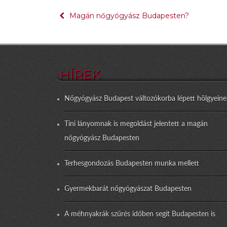
Bejegyzés
Magán nőgyógyász Budapesten?
navigáció
HÍREK
Nőgyógyász Budapest változókorba lépett hölgyeine
Tini lányomnak is megoldást jelentett a magán
nőgyógyász Budapesten
Terhesgondozás Budapesten munka mellett
Gyermekbarát nőgyógyászat Budapesten
A méhnyakrák szűrés időben segít Budapesten is