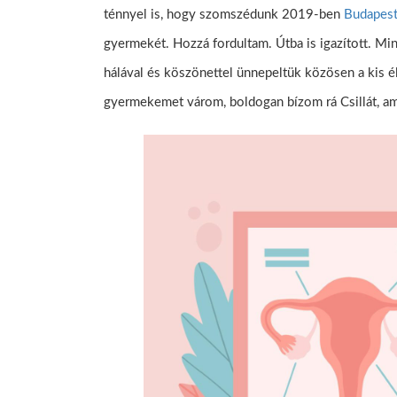
ténnyel is, hogy szomszédunk 2019-ben
Budapest
gyermekét. Hozzá fordultam. Útba is igazított. M
hálával és köszönettel ünnepeltük közösen a kis é
gyermekemet várom, boldogan bízom rá Csillát, a