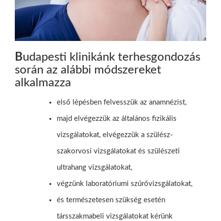
B
udapesti klinikánk terhesgondozás
során az alábbi módszereket
alkalmazza
első lépésben felvesszük az anamnézist,
majd elvégezzük az általános fizikális
vizsgálatokat, elvégezzük a szülész-
szakorvosi vizsgálatokat és szülészeti
ultrahang vizsgálatokat,
végzünk laboratóriumi szűrővizsgálatokat,
és természetesen szükség esetén
társszakmabeli vizsgálatokat kérünk