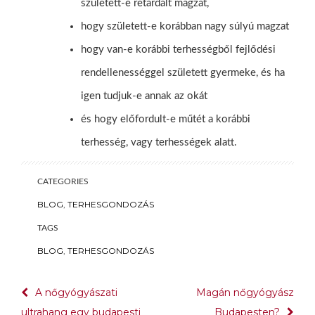
született-e retardált magzat,
hogy született-e korábban nagy súlyú magzat
hogy van-e korábbi terhességből fejlődési
rendellenességgel született gyermeke, és ha
igen tudjuk-e annak az okát
és hogy előfordult-e műtét a korábbi
terhesség, vagy terhességek alatt.
CATEGORIES
BLOG
,
TERHESGONDOZÁS
TAGS
BLOG
,
TERHESGONDOZÁS
Bejegyzés
A nőgyógyászati
Magán nőgyógyász
navigáció
ultrahang egy budapesti
Budapesten?