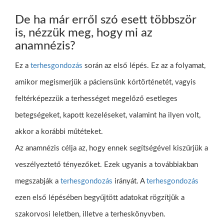
De ha már erről szó esett többször
is, nézzük meg, hogy mi az
anamnézis?
Ez a
terhesgondozás
során az első lépés. Ez az a folyamat,
amikor megismerjük a páciensünk kórtörténetét, vagyis
feltérképezzük a terhességet megelőző esetleges
betegségeket, kapott kezeléseket, valamint ha ilyen volt,
akkor a korábbi műtéteket.
Az anamnézis célja az, hogy ennek segítségével kiszűrjük a
veszélyeztető tényezőket. Ezek ugyanis a továbbiakban
megszabják a
terhesgondozás
irányát. A
terhesgondozás
ezen első lépésében begyűjtött adatokat rögzítjük a
szakorvosi leletben, illetve a terheskönyvben.