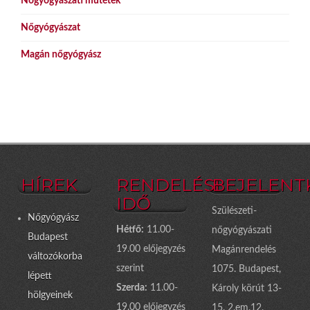
Nőgyógyászati műtétek
Nőgyógyászat
Magán nőgyógyász
HÍREK
RENDELÉSI
BEJELENT
IDŐ
Szülészeti-
Nőgyógyász
Hétfő:
11.00-
nőgyógyászati
Budapest
19.00 előjegyzés
Magánrendelés
változókorba
szerint
1075. Budapest,
lépett
Szerda:
11.00-
Károly körút 13-
hölgyeinek
19.00 előjegyzés
15. 2.em.12.