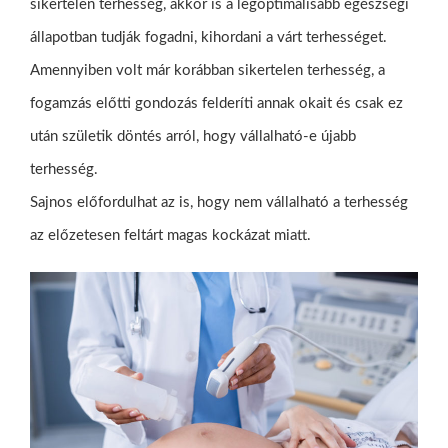
sikertelen terhesség, akkor is a legoptimálisabb egészségi
állapotban tudják fogadni, kihordani a várt terhességet.
Amennyiben volt már korábban sikertelen terhesség, a
fogamzás előtti gondozás felderíti annak okait és csak ez
után születik döntés arról, hogy vállalható-e újabb
terhesség.
Sajnos előfordulhat az is, hogy nem vállalható a terhesség
az előzetesen feltárt magas kockázat miatt.