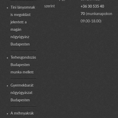
szerint
+36 30 535 40
Tini lányomnak
70
(munkanapokon
is megoldást
09.00-18.00)
jelentett a
magán
nőgyógyász
Budapesten
Terhesgondozás
Budapesten
munka mellett
Gyermekbarát
nőgyógyászat
Budapesten
A méhnyakrák