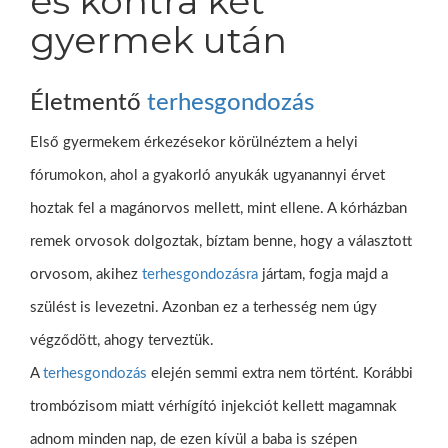
és kontra két
gyermek után
Életmentő
terhesgondozás
Első gyermekem érkezésekor körülnéztem a helyi
fórumokon, ahol a gyakorló anyukák ugyanannyi érvet
hoztak fel a magánorvos mellett, mint ellene. A kórházban
remek orvosok dolgoztak, bíztam benne, hogy a választott
orvosom, akihez
terhesgondozásra
jártam, fogja majd a
szülést is levezetni. Azonban ez a terhesség nem úgy
végződött, ahogy terveztük.
A
terhesgondozás
elején semmi extra nem történt. Korábbi
trombózisom miatt vérhígító injekciót kellett magamnak
adnom minden nap, de ezen kívül a baba is szépen