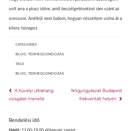
volt arra a plusz időre, amit beszélgetésekkel rám szánt az
orvosom. Anélkül nem tudom, hogyan vészeltem volna át a
kilenc hónapot.
CATEGORIES
BLOG
,
TERHESGONDOZÁS
TAGS
BLOG
,
TERHESGONDOZÁS
Bejegyzés
A hüvelyi ultrahang
Nőgyógyászat Budapest
navigáció
vizsgálat menete
frekventált helyén
Rendelési idő
Hétfő:
11.00-19.00 előjegyzés szerint