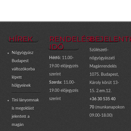
HÍREK
RENDELÉSI
BEJELENT
IDŐ
Szülészeti-
Nőgyógyász
Hétfő:
11.00-
nőgyógyászati
Budapest
19.00 előjegyzés
Magánrendelés
változókorba
szerint
1075. Budapest,
lépett
Szerda:
11.00-
Károly körút 13-
hölgyeinek
19.00 előjegyzés
15. 2.em.12.
szerint
+36 30 535 40
Tini lányomnak
70
(munkanapokon
is megoldást
09.00-18.00)
jelentett a
magán