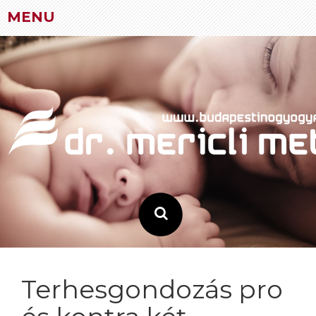
MENU
Skip
to
content
Terhesgondozás pro