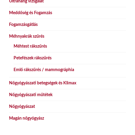
Ultrahang vizsgálat
Meddőség és Fogamzás
Fogamzásgátlás
Méhnyakrák szűrés
Méhtest rákszűrés
Petefészek rákszűrés
Emlő rákszűrés / mammográphia
Nőgyógyászati betegségek és Klimax
Nőgyógyászati műtétek
Nőgyógyászat
Magán nőgyógyász