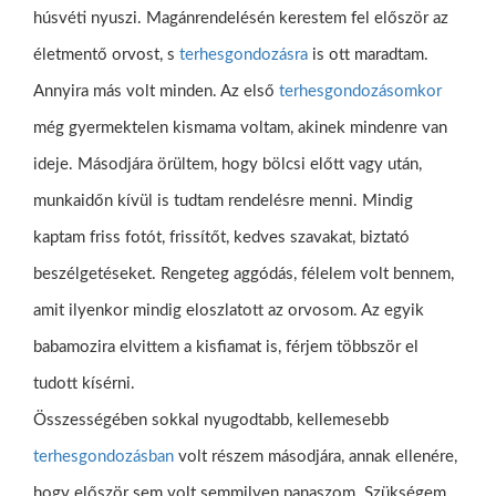
húsvéti nyuszi. Magánrendelésén kerestem fel először az
életmentő orvost, s
terhesgondozásra
is ott maradtam.
Annyira más volt minden. Az első
terhesgondozásomkor
még gyermektelen kismama voltam, akinek mindenre van
ideje. Másodjára örültem, hogy bölcsi előtt vagy után,
munkaidőn kívül is tudtam rendelésre menni. Mindig
kaptam friss fotót, frissítőt, kedves szavakat, biztató
beszélgetéseket. Rengeteg aggódás, félelem volt bennem,
amit ilyenkor mindig eloszlatott az orvosom. Az egyik
babamozira elvittem a kisfiamat is, férjem többször el
tudott kísérni.
Összességében sokkal nyugodtabb, kellemesebb
terhesgondozásban
volt részem másodjára, annak ellenére,
hogy először sem volt semmilyen panaszom. Szükségem