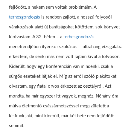
fejlődött, s nekem sem voltak problémáim. A
terhesgondozás
is rendben zajlott, a hosszú folyosói
várakozások alatt új barátságokat kötöttem, sok könyvet
kiolvastam. A 32. héten – a
terhesgondozás
menetrendjében ilyenkor szokásos – ultrahang vizsgálatra
érkeztem, de senki más nem volt rajtam kívül a folyosón.
Kiderült, hogy egy konferencián van mindenki, csak a
sürgős eseteket látják el. Míg az erről szóló plakátokat
olvastam, egy fiatal orvos érkezett az osztályról. Azt
mondta, ha már egyszer itt vagyok, megnéz. Néhány óra
múlva életmentő császármetszéssel megszületett a
kisfiunk, aki, mint kiderült, már két hete nem fejlődött
semmit.