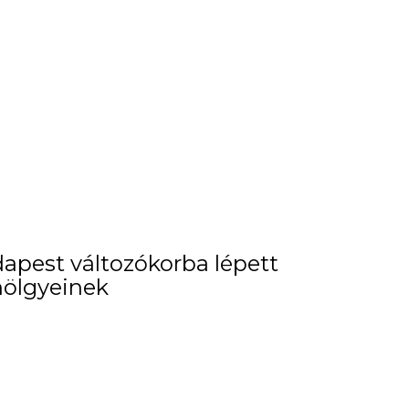
pest változókorba lépett
hölgyeinek