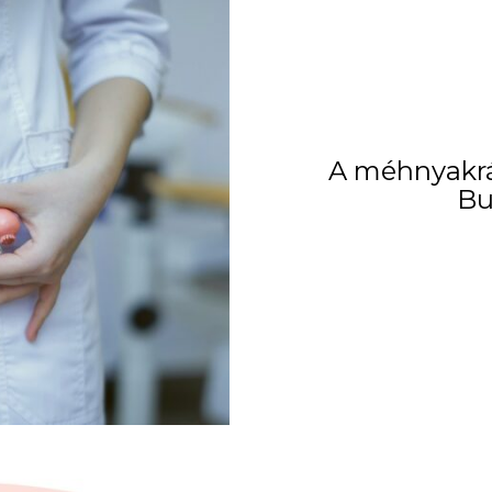
A méhnyakrá
Bu