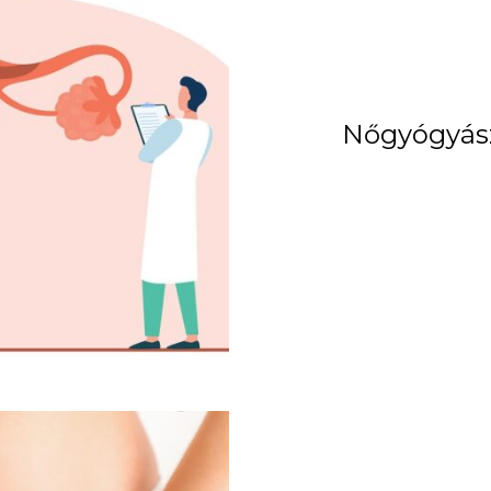
Nőgyógyász