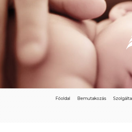
Skip
to
content
Főoldal
Bemutakozás
Szolgált