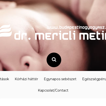
atások
Kórházi háttér
Egynapos sebészet
Egészségpénz
Kapcsolat/Contact