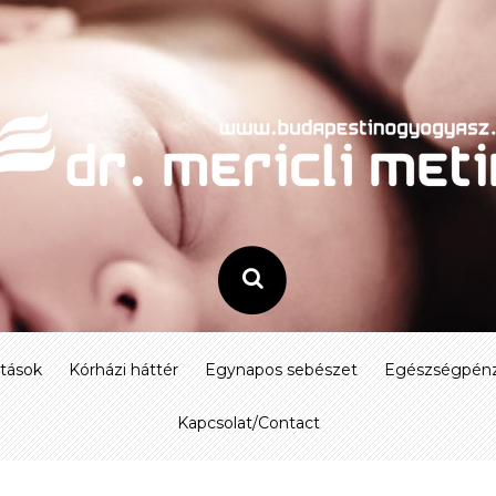
atások
Kórházi háttér
Egynapos sebészet
Egészségpénz
Kapcsolat/Contact