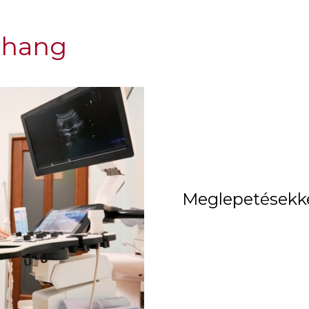
ahang
Meglepetésekkel