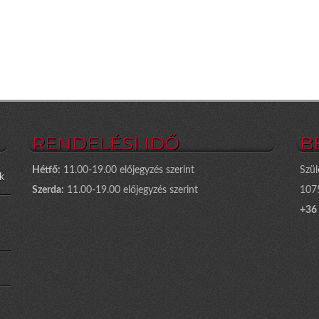
RENDELÉSI IDŐ
B
Hétfő:
11.00-19.00 előjegyzés szerint
Szül
k
Szerda:
11.00-19.00 előjegyzés szerint
1075
+36