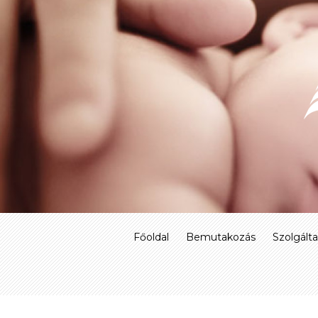
Skip
to
content
Főoldal
Bemutakozás
Szolgált